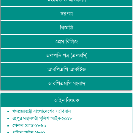
দরপত্র
বিজ্ঞপ্তি
প্রেস রিলিজ
অনাপত্তি পত্র (এনওসি)
আরপিএপি আর্কাইভ
আরপিএমপি সংবাদ
আইন বিষয়ক
গণপ্রজাতন্ত্রী বাংলাদেশের সংবিধান
রংপুর মহানগরী পুলিশ আইন-২০১৮
পেনাল কোড-১৮৬০
পুলিশ আইন-১৮৬১