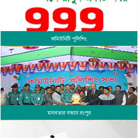
কমিউনিটি পুলিশিং
মানবতার বন্ধনে রংপুর