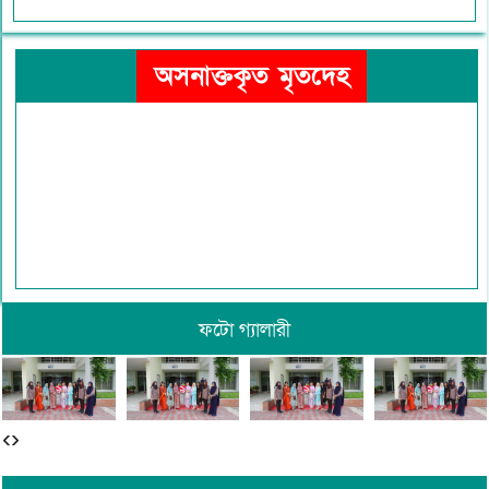
অসনাক্তকৃত মৃতদেহ
ফটো গ্যালারী
‹
›