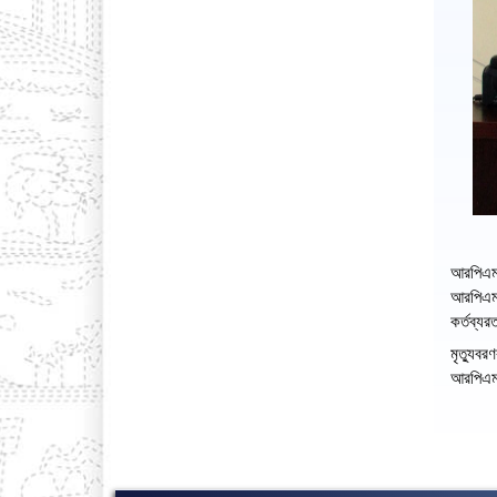
আরপিএমপ
আরপিএমপি
কর্তব্যর
মৃত্যুব
আরপিএম