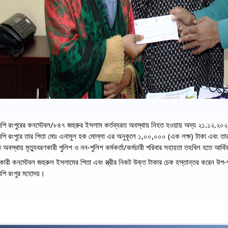
ি রংপুরের কনস্টেবল/৮৪৭ জহুরুর ইসলাম কর্তব্যরত অবস্থায় নিহত হওয়ায় অদ্য ২১.১২.২০২১ খ
 রংপুরে তার পিতা মোঃ এনামুল হক মোল্লা এর অনুকূলে ১,০০,০০০ (এক লক্ষ) টাকা এবং তার  স্ত
ত অবস্থায় মৃত্যুবরণকারী পুলিশ ও নন-পুলিশ কর্মকর্তা/কর্মচারী পরিবার সহায়তা তহবিল হতে আর্
রণকারী কনস্টেবল জহুরুল ইসলামের পিতা এবং স্ত্রীর নিকট উক্ত টাকার চেক হস্তান্তর করেন উ
পি রংপুর মহোদয়।