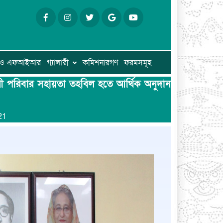
ি ও এফআইআর
গ্যালারী
কমিশনারগণ
ফরমসমূহ
মচারী পরিবার সহায়তা তহবিল হতে আর্থিক অনুদান
21