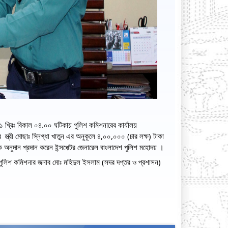
্রিঃ বিকাল ০৪.০০ ঘটিকায় পুলিশ কমিশনারের কার্যালয়  
্রী মোছাঃ স্নিগ্ধা খাতুন এর অনুকূলে ৪,০০,০০০ (চার লক্ষ) টাকা 
থিক অনুদান প্রদান করেন ইন্সপেক্টর জেনারেল বাংলাদেশ পুলিশ মহোদয় ।
প-পুলিশ কমিশনার জনাব মোঃ মহিদুল ইসলাম (সদর দপ্তর ও প্রশাসন) 