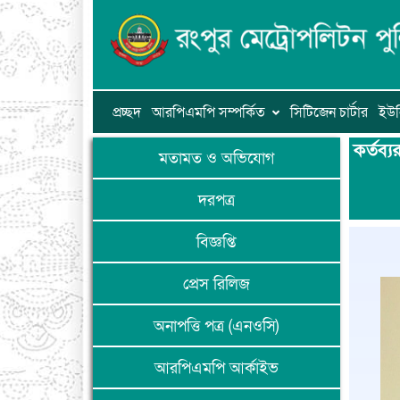
প্রচ্ছদ
আরপিএমপি সম্পর্কিত
সিটিজেন চার্টার
ইউন
কর্তব্
মতামত ও অভিযোগ
দরপত্র
বিজ্ঞপ্তি
প্রেস রিলিজ
অনাপত্তি পত্র (এনওসি)
আরপিএমপি আর্কাইভ