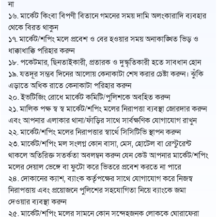
না
১৬. মার্কেট কিংবা বিপণী বিতানে গমনের সময় দামি অলংকারাদি ব্যবহার
থেকে বিরত থাকুন
১৭. মার্কেট/শপিং মলে প্রবেশ ও বের হওয়ার সময় অনাকাঙ্খিত ভিড় ও
ধাক্কাধাক্কি পরিহার করুন
১৮. পকেটমার, ছিনতাইকারী, প্রতারক ও দুস্কৃতিকারী হতে সাবধান হোন
১৯. যতদূর সম্ভব দিনের আলোয় কেনাকাটা শেষ করার চেষ্টা করুন। ঝুঁকি
এড়াতে অধিক রাতে কেনাকাটা পরিহার করুন
২০. ইভটিজিং রোধে মার্কেট কমিটি/পুলিশকে অবহিত করুন
২১. মালিক পক্ষ স্ব স্ব মার্কেট/শপিং মলের নিরাপত্তা ব্যবস্থা জোরদার করুন
এবং আপনার এলাকার থানা/ফাঁড়ির সাথে সার্বক্ষণিক যোগাযোগ রাখুন
২২. মার্কেট/শপিং মলের নিরাপত্তার স্বার্থে সিসিটিভি স্থাপন করুন
২৩. মার্কেট/শপিং মল সংলগ্ন কোন বাসা, মেস, হোটেল বা রেস্টুরেন্ট
থাকলে অতিরিক্ত সতর্কতা অবলম্বন করুন যেন কেউ আপনার মার্কেট/শপিং
মলের দেয়াল ভেঙ্গে বা ফুটো করে ভিতরে প্রবেশ করতে না পারে
২৪. দোকানের ক্যাশ, ব্যাংক কর্তৃপক্ষের সাথে যোগাযোগ করে নিজস্ব
নিরাপত্তায় এবং প্রয়োজনে পুলিশের সহযোগিতা নিয়ে ব্যাংকে জমা
দেওয়ার ব্যবস্থা করুন
২৫. মার্কেট/শপিং মলের সামনে কোন সন্দেহজনক লোককে ঘোরাফেরা