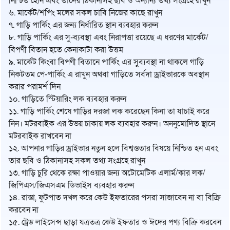
নিশ্চিত হোন এবং তাদের ঠিকানাসহ ছবি ও অন্যান্য তথ্য সংগ্রহে রাখুন
৬. মার্কেট/শপিং মলের সকল চাবি নিজের কাছে রাখুন
৭. গাড়ি পার্কিং এর জন্য নির্ধারিত স্থান ব্যবহার করুন
৮. গাড়ি পার্কিং এর সু-ব্যবস্থা এবং নিরাপত্তা রয়েছে এ ধরণের মার্কেট/
বিপণী বিতান হতে কেনাকাটা করা উত্তম
৯. মার্কেট কিংবা বিপণী বিতানে পার্কিং এর সুব্যবস্থা না থাকলে গাড়ি
নিকটতম পে-পার্কিং এ রাখুন অথবা গাড়িতে সর্বদা ড্রাইভারকে অবস্থান
করার পরামর্শ দিন
১০. গাড়িতে স্টিয়ারিং লক ব্যবহার করুন
১১. গাড়ি পার্কিং শেষে গাড়ির দরজা লক করেছেন কিনা তা যাচাই করে
নিন। মটরবাইক এর উভয় চাকায় লক ব্যবহার করুন। অননুমোদিত স্থানে
মটরবাইক রাখবেন না
১২. আপনার গাড়ির ড্রাইভার নতুন হলে বিশ্বস্ততার বিষয়ে নিশ্চিত হন এবং
তার ছবি ও ঠিকানাসহ সকল তথ্য সংগ্রহে রাখুন
১৩. গাড়ি চুরি থেকে রক্ষা পাওয়ার জন্য অটোমেটিক এলার্ম/কার লক/
জিপিএস/জিএসএম ডিভাইস ব্যবহার করুন
১৪. রাস্তা, ফুটপাত দখল করে কেউ ইফতারের পসরা সাজাবেন না বা বিক্রি
করবেন না
১৫. ট্রেড লাইসেন্স ছাড়া যত্রতত্র কেউ ইফতার ও ঈদের পণ্য বিক্রি করবেন