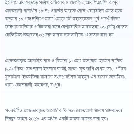
ইসলাম এর নেতৃত্বে সঙ্গীয় অফিসার ও ফোর্সসহ আরপিএমপি, রংপুর
কোতয়ালী থানাধীন ১৮ নং ওয়ার্ডস্থ আরকে রোড, টেক্সটাইল মোড় হতে
অনুমান ১০ গজ দক্ষিণে মডার্ণ মোড়গামী মহাসড়কের পূর্ব পার্শ্বে ফাঁকা
জায়গায় অভিযান পরিচালনা করে নেশাজাতীয় মাদকদ্রব্য ৬০ (ষাট) বোতল
ফেন্সিডিল উদ্ধারসহ ০১ জন মাদক ব্যবসায়ীকে গ্রেফতার করা হয়।
গ্রেফতারকৃত আসামীর নাম ও ঠিকানা ১। মোঃ মনোয়ার হোসেন সাকিব
(২৩), পিতা- মৃত নুরুল ইসলাম কাজী, মাতা- মৃত রাখি বেগম, সাং- পশ্চিম
মুলাটোল (হাফেজিয়া মাদ্রাসা সংলগ্ন জনৈক মাহমুদ এর বাসার ভারাটিয়া),
থানা- কোতয়ালী, মহানগর, রংপুর।
পরবর্তীতে গ্রেফতারকৃত আসামীর বিরুদ্ধে কোতয়ালী থানায় মাদকদ্রব্য
নিয়ন্ত্রণ আইন-২০১৮ এর অধীন একটি মামলা দায়ের করা হয়।