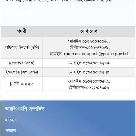
যোগাযোগ
পদবী
যোগাযোগ
মোবাইল-০১৩২০০৭৩৫৬৮,
অফিসার ইনচার্জ (ওসি)
টেলিফোন-০৫২১-৫৭০৫৮,
ইমেইল- rpmp.oc.haragach@police.gov.bd
ইন্সপেক্টর (তদন্ত)
মোবাইল-০১৩২০০৭৩৫৬৯
ইন্সপেক্টর (অপারেশন)
মোবাইল-০১৩২০০৭৩৫৭০
মোবাইল-০১৩২০০৭৩৫৭৬,
ডিউটি অফিসার
টেলিফোন- ০৫২১-৫৭০৫৯
আরপিএমপি সম্পর্কিত
ইতিহাস
পদক্রম