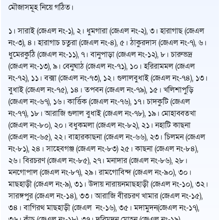
মৌজাসমূহ নিয়ে গঠিত।
১। সারাই (জেএল নং-১), ২। ধুমগারা (জেএল নং-২), ৩। হারাগাছ (জেএল
নং-৩), ৪। হারাগাচ চতুরা (জেএল নং-৪), ৫। ঠাকুরদাস (জেএল নং-৭), ৬।
ধুমেরকুঠি (জেএল নং-১১), ৭। বানুপাড়া (জেএল নং-১২), ৮। চারুভদ্র
(জেএল নং-১৩), ৯। বেনুঘাঠ (জেএল নং-৭১), ১০। হরিরামমল (জেএল
নং-৭২), ১১। বক্সা (জেএল নং-৭৩), ১২। গুলালবুধাই (জেএল নং-৭৪), ১৩।
বুধাই (জেএল নং-৭৫), ১৪। তপবন (জেএল নং-৭৯), ১৫। খলিশাপুড়ি
(জেএল নং-৬৭), ১৬। কার্ত্তিক (জেএল নং-৭৬), ১৭। চাদকুটি (জেএল
নং-৭৭), ১৮। আরাজি গুলাল বুধাই (জেএল নং-৭৮), ১৯। মোহাব্বতখা
(জেএল নং-৮০), ২০। বধুকমলা (জেএল নং-৮২), ২১। নহাটি কাছনা
(জেএল নং-৬৫), ২২। বাহারকাছনা (জেএল নং-৬৬), ২৩। চিলমন (জেএল
নং-৮১), ২৪। সাহেবগঞ্জ (জেএল নং-৮৩) ২৫। কাছনা (জেএল নং-৮৪),
২৬। বিরচরণ (জেএল নং-৮৫), ২৭। মনাদার (জেএল নং-৮৬), ২৮।
মনগোপাল (জেএল নং-৮৭), ২৯। রামগোবিন্দ (জেএল নং-৯০), ৩০।
মাছহাড়ী (জেএল নং-৯), ৩১। উদায় নারায়নমাছহাড়ী (জেএল নং-১০), ৩২।
সারঙ্গপুর (জেএল নং-১৪), ৩৩। আরাজি বীরচরণ খামার (জেএল নং-১৫),
৩৪। বাগিরথ মাছহাড়ী (জেএল নং-১৬), ৩৫। মদামুদন(জেএল নং-১৭),
৩৬। কাঁচু (জেএল নং-১৮), ৩৭। দরিমদন মোহন (জেএল নং-১৯
)