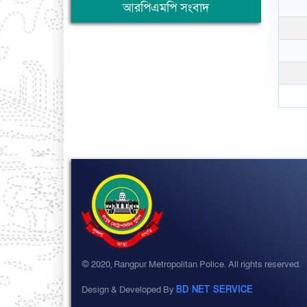
আরপিএমপি সংবাদ
© 2020, Rangpur Metropolitan Police. All rights reserved.
Design & Developed By
BD NET SERVICE