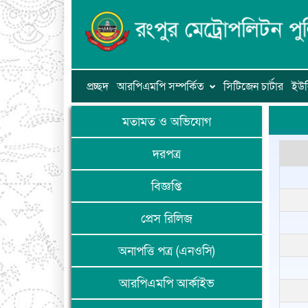
প্রচ্ছদ
আরপিএমপি সম্পর্কিত
সিটিজেন চার্টার
ইউন
মতামত ও অভিযোগ
দরপত্র
বিজ্ঞপ্তি
প্রেস রিলিজ
অনাপত্তি পত্র (এনওসি)
আরপিএমপি আর্কাইভ