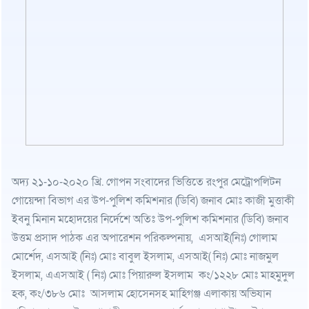
অদ্য ২১-১০-২০২০ খ্রি. গোপন সংবাদের ভিত্তিতে রংপুর মেট্রোপলিটন
গোয়েন্দা বিভাগ এর উপ-পুলিশ কমিশনার (ডিবি) জনাব মোঃ কাজী মুত্তাকী
ইবনু মিনান মহোদয়ের নির্দেশে অতিঃ উপ-পুলিশ কমিশনার (ডিবি) জনাব
উত্তম প্রসাদ পাঠক এর অপারেশন পরিকল্পনায়, এসআই(নিঃ) গোলাম
মোর্শেদ, এসআই (নিঃ) মোঃ বাবুল ইসলাম, এসআই( নিঃ) মোঃ নাজমুল
ইসলাম, এএসআই ( নিঃ) মোঃ পিয়ারুল ইসলাম কং/১২২৮ মোঃ মাহমুদুল
হক, কং/৩৮৬ মোঃ আসলাম হোসেনসহ মাহিগঞ্জ এলাকায় অভিযান