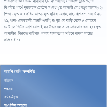
পরিচালনা করে উক্ত থানাধীন ২৯ নং ওয়ার্ডস্থ সাতমাথা ট্রাক স্ট্যান্ড
বিপরিত পার্শ্বে নুরজাহান হোটেল সংলগ্ন ধৃত আসামী মোঃ মঞ্জুর আলম(৬২)
পিতা - মৃত আঃ করিম, মাতা- মৃত সুফিয়া বেগম, সাং- খাশবাগ, ওয়ার্ড নং-
২৯, থানা- কোতয়ালী, আরপিএমপি, রংপুর এর বাড়ি থেকে ৫ বোতলে
মোট ১০ লিটার দেশি চোলাই মদ উদ্ধারসহ তাকে গ্রেফতার করা হয়। ধৃত
আসামীর বিরুদ্ধে মাহীগঞ্জ থানায় মাদকদ্রব্য আইনে মামলা দায়ের
প্রক্রিয়াধীন।
আরপিএমপি সম্পর্কিত
ইতিহাস
পদক্রম
কর্মকর্তাবৃন্দ
সাংগঠনিক কাঠামো