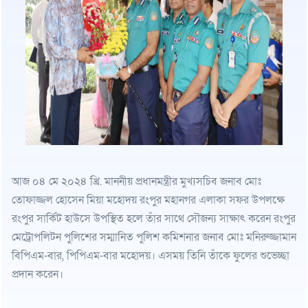
আজ ০৪ মে ২০২৪ খ্রি. মাননীয় প্রধানমন্ত্রীর মুখ্যসচিব জনাব মোঃ
তোফাজ্জল হোসেন মিয়া মহোদয় রংপুর মহানগর এলাকা সফর উপলক্ষে
রংপুর সার্কিট হাউসে উপস্থিত হলে তাঁর সাথে সৌজন্য সাক্ষাৎ করেন রংপুর
মেট্রোপলিটন পুলিশের সম্মানিত পুলিশ কমিশনার জনাব মোঃ মনিরুজ্জামান
বিপিএম-বার, পিপিএম-বার মহোদয়। এসময় তিনি তাঁকে ফুলের শুভেচ্ছা
প্রদান করেন।