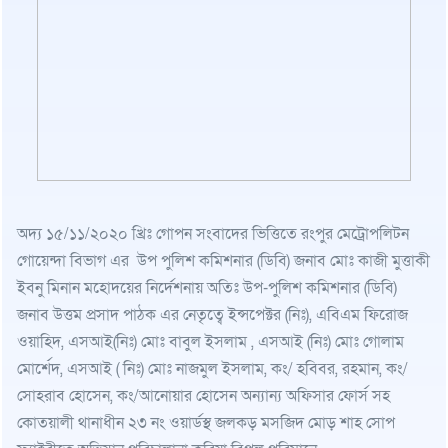
অদ্য ১৫/১১/২০২০ খ্রিঃ গোপন সংবাদের ভিত্তিতে রংপুর মেট্রোপলিটন
গোয়েন্দা বিভাগ এর উপ পুলিশ কমিশনার (ডিবি) জনাব মোঃ কাজী মুত্তাকী
ইবনু মিনান মহোদয়ের নির্দেশনায় অতিঃ উপ-পুলিশ কমিশনার (ডিবি)
জনাব উত্তম প্রসাদ পাঠক এর নেতৃত্বে ইন্সপেক্টর (নিঃ), এবিএম ফিরোজ
ওয়াহিদ, এসআই(নিঃ) মোঃ বাবুল ইসলাম , এসআই (নিঃ) মোঃ গোলাম
মোর্শেদ, এসআই ( নিঃ) মোঃ নাজমুল ইসলাম, কং/ হবিবর, রহমান, কং/
সোহরাব হোসেন, কং/আনোয়ার হোসেন অন্যান্য অফিসার ফোর্স সহ
কোতয়ালী থানাধীন ২৩ নং ওয়ার্ডস্থ জলকড় মসজিদ মোড় শাহ সোপ