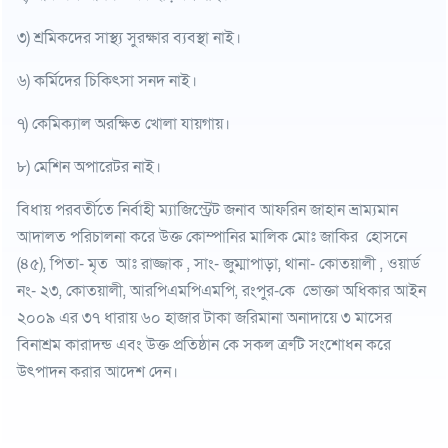
৩) শ্রমিকদের সাস্থ্য সুরক্ষার ব্যবস্থা নাই।
৬) কর্মিদের চিকিৎসা সনদ নাই।
৭) কেমিক্যাল অরক্ষিত খোলা যায়গায়।
৮) মেশিন অপারেটর নাই।
বিধায় পরবর্তীতে নির্বাহী ম্যাজিস্ট্রেট জনাব আফরিন জাহান ভ্রাম্যমান
আদালত পরিচালনা করে উক্ত কোম্পানির মালিক মোঃ জাকির হোসনে
(৪৫), পিতা- মৃত আঃ রাজ্জাক , সাং- জুম্মাপাড়া, থানা- কোতয়ালী , ওয়ার্ড
নং- ২৩, কোতয়ালী, আরপিএমপিএমপি, রংপুর-কে ভোক্তা অধিকার আইন
২০০৯ এর ৩৭ ধারায় ৬০ হাজার টাকা জরিমানা অনাদায়ে ৩ মাসের
বিনাশ্রম কারাদন্ড এবং উক্ত প্রতিষ্ঠান কে সকল ত্রুটি সংশোধন করে
উৎপাদন করার আদেশ দেন।