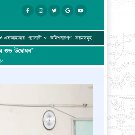
ি ও এফআইআর
গ্যালারী
কমিশনারগণ
ফরমসমূহ
এর শুভ উদ্বোধন"
24