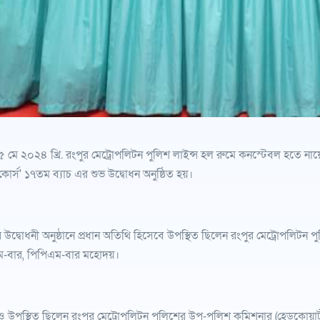
মে ২০২৪ খ্রি. রংপুর মেট্রোপলিটন পুলিশ লাইন্স হল রুমে কনস্টেবল হতে নায়েক
 কোর্স' ১৭তম ব্যাচ এর শুভ উদ্বোধন অনুষ্ঠিত হয়।
র উদ্বোধনী অনুষ্ঠানে প্রধান অতিথি হিসেবে উপস্থিত ছিলেন রংপুর মেট্রোপলিটন
-বার, পিপিএম-বার মহোদয়।
ও উপস্থিত ছিলেন রংপুর মেট্রোপলিটন পুলিশের উপ-পুলিশ কমিশনার (হেডকোয়ার্টা