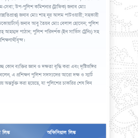
-সেবা; উপ-পুলিশ কমিশনার (ট্রাফিক) জনাব মোঃ
তিপ্রাপ্ত) জনাব মোঃ শাহ নূর আলম পাটওয়ারী; সহকারী
়ার্টার্স) জনাব আবু তৈয়ব মোঃ বেলাল হোসেন; পুলিশ
েহ্ আহম্মদ পাঠান; পুলিশ পরিদর্শক (ইন সার্ভিস ট্রেনিং) সহ
্ষণার্থীবৃন্দ।
কোন ব্যক্তির জ্ঞান ও দক্ষতা বৃদ্ধি করা এবং দৃষ্টিভঙ্গির
েন, এ প্রশিক্ষণ পুলিশ সদস্যদের আরো দক্ষ ও স্মার্ট
ষয় অন্তর্ভুক্ত করা হয়েছে, যা পুলিশের চাকরির শেষ দিন
 লিঙ্ক
অফিসিয়াল লিঙ্ক