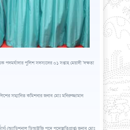
 পদমর্যাদার পুলিশ সদস্যদের ০১ সপ্তাহ মেয়াদী 'দক্ষতা
 পুলিশের সম্মানিত কমিশনার জনাব মোঃ মনিরুজ্জামান
র্স) (অ্যাডিশনাল ডিআইজি পদে পদোন্নতিপ্রাপ্ত) জনাব মোঃ