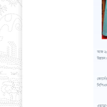
আজ ২৫ 
উন্নয়ন
কোর্সে
বিপিএম
এছাড়া