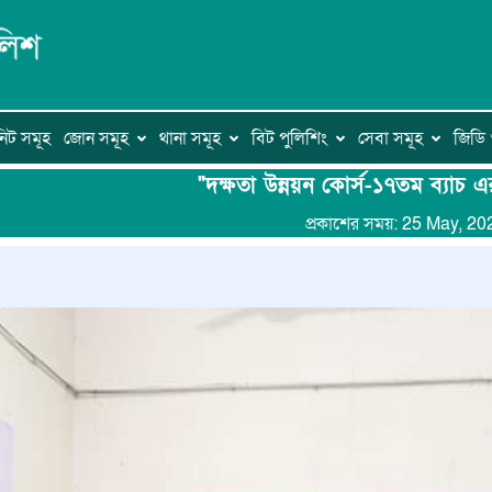
িট সমূহ
জোন সমূহ
থানা সমূহ
বিট পুলিশিং
সেবা সমূহ
জিড
"দক্ষতা উন্নয়ন কোর্স-১৭তম ব্যাচ 
প্রকাশের সময়: 25 May, 20