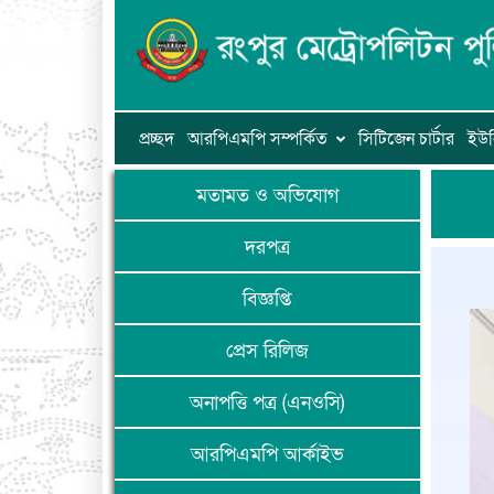
প্রচ্ছদ
আরপিএমপি সম্পর্কিত
সিটিজেন চার্টার
ইউন
মতামত ও অভিযোগ
দরপত্র
বিজ্ঞপ্তি
প্রেস রিলিজ
অনাপত্তি পত্র (এনওসি)
আরপিএমপি আর্কাইভ