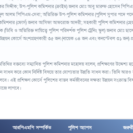
র সিদ্দীক; উপ-পুলিশ কমিশনার (ক্রাইম) জনাব মোঃ আবু মারুফ হোসেন পিপিএম
ুল আলম পিপিএম-সেবা; অতিরিক্ত উপ-পুলিশ কমিশনার (পুলিশ সুপার পদে পদোন্ন
কমিশনার (ফোর্স) জনাব আসিফা আফরোজ আদরী; সহকারী পুলিশ কমিশনার (হেডকোয
ক (ডিবি ও অতিরিক্ত দায়িত্বে পুলিশ পরিদর্শক পুলিশ ট্রেনিং স্কুল) জনাব মোঃ ছাল
উন্নয়ন কোর্সে অংশগ্রহণকারী ৩৫ জন (নায়েক ০৪ জন এবং কনস্টেবল ৩১ জন) প্রশিক
অতিথির বক্তব্যে সম্মানিত পুলিশ কমিশনার মহোদয় বলেন, প্রশিক্ষণের উদ্দেশ্য হচ্ছে 
তন সাধন করে কোন নির্দিষ্ট বিষয়ে তার যোগ্যতার উন্নতি সাধন করা। তিনি আরও বল
বে। এই প্রশিক্ষণ কোর্সে পুলিশের বাস্তব কর্মজীবনের দক্ষতা উন্নয়ন সংক্রান্ত বি
 কাজে লাগবে।
আরপিএমপি সম্পর্কিত
পুলিশ অ্যাপস
জরুরী