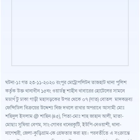
ঘটনা-১ঃ গত ২৩-১১-২০২০ রংপুর মেট্রোপলিটন তাজহাট থানা পুলিশ
কর্তৃক উক্ত থানাধীন ১৫নং ওয়ার্ডস্থ শাহীন খাবারের হোটেলের সামনে
মডার্ণ টু ঢাকা গাড়ী মহাসড়কের উপর থেকে ০৭ (সাত) বোতল মাদকদ্রব্য
ফেন্সিডিল বিক্রয়ের উদ্দেশ্য নিজ দখলে রাখার অপরাধে আসামী মোঃ
শহিদুল ইসলাম @ শাহিন (৪৫), পিতা-মোঃ শাহ জাহান আলী, মাতা-
মোছাঃ সুফিয়া বেগম, সাং-গোবর ধনেরকুটি, ইউপি-নেওয়াশী, থানা-
নাগেশ্বরী, জেলা-কুড়িগ্রাম-কে গ্রেফতার করা হয়। পরবর্তীতে এ সংক্রান্তে