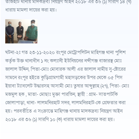
তাজহাট থানায় মাদকদ্রব্য নিয়ন্ত্রণ আইন ২০১৮ এর ৩৬ (১) সারণি ১৪ (খ)
ধারায় মামলা দায়ের করা হয়।
ঘটনা-২ঃ গত ২৩-১১-২০২০ রংপুর মেট্রোপলিটন মাহিগঞ্জ থানা পুলিশ
কর্তৃক উক্ত থানাধীন ১ নং কল্যানী ইউনিয়নের নব্দীগঞ্জ বাজারস্থ মোঃ
জালাল উদ্দিন, পিতা-মোঃ মোবারক আলী এর জালাল নামীয় সু-ষ্টোরের
সামনে রংপুর হইতে কুড়িগ্রামগামী মহাসড়কের উপর থেকে ০৫ পিস
ইয়াবা ট্যাবলেট উদ্ধারসহ আসামী মোঃ তুষার আব্দুল্লাহ (২৭), পিতা- মোঃ
মজমুল হক , মাতা- মোছাঃ মুক্তা পারভিন, স্থায়ী : গ্রাম- সাতপাটকি
জোলাপাড়া, থানা- লালমনিরহাট সদর, লালমনিরহাট-কে গ্রেফতার করা
হয়। পরবর্তীতে এ সংক্রান্তে মাহিগঞ্জ থানায় মাদকদ্রব্য নিয়ন্ত্রণ আইন
২০১৮ এর ৩৬ (১) সারণি ১০ (ক) ধারায় মামলা দায়ের করা হয়।