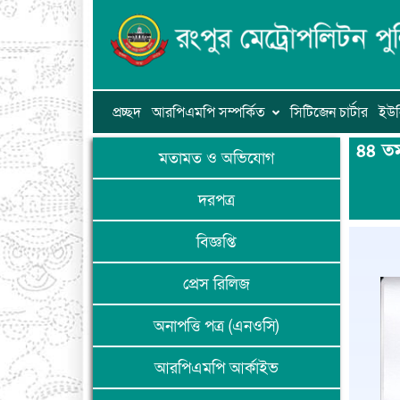
প্রচ্ছদ
আরপিএমপি সম্পর্কিত
সিটিজেন চার্টার
ইউন
৪৪ তম
মতামত ও অভিযোগ
দরপত্র
বিজ্ঞপ্তি
প্রেস রিলিজ
অনাপত্তি পত্র (এনওসি)
আরপিএমপি আর্কাইভ