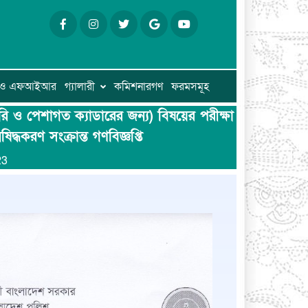
ি ও এফআইআর
গ্যালারী
কমিশনারগণ
ফরমসমূহ
রি ও পেশাগত ক্যাডারের জন্য) বিষয়ের পরীক্ষা
্ধকরণ সংক্রান্ত গণবিজ্ঞপ্তি
23