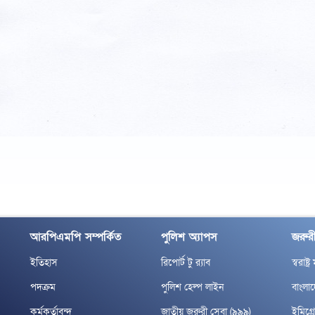
আরপিএমপি সম্পর্কিত
পুলিশ অ্যাপস
জরুরী
ইতিহাস
রিপোর্ট টু র‌্যাব
স্বরাষ্ট্
পদক্রম
পুলিশ হেল্প লাইন
বাংলা
কর্মকর্তাবৃন্দ
জাতীয় জরুরী সেবা (৯৯৯)
ইমিগ্র