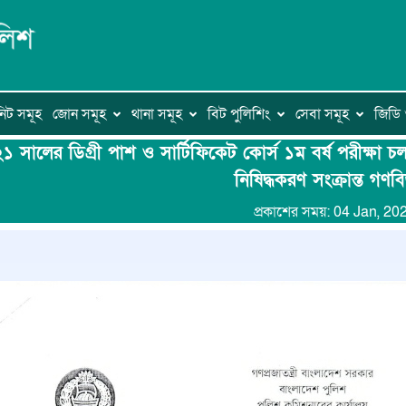
িট সমূহ
জোন সমূহ
থানা সমূহ
বিট পুলিশিং
সেবা সমূহ
জিড
১ সালের ডিগ্রী পাশ ও সার্টিফিকেট কোর্স ১ম বর্ষ পরীক্ষা
নিষিদ্ধকরণ সংক্রান্ত গণবিজ্
প্রকাশের সময়: 04 Jan, 20