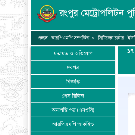
প্রচ্ছদ
আরপিএমপি সম্পর্কিত
সিটিজেন চার্টার
ইউন
১৭ 
মতামত ও অভিযোগ
দরপত্র
বিজ্ঞপ্তি
প্রেস রিলিজ
অনাপত্তি পত্র (এনওসি)
আরপিএমপি আর্কাইভ