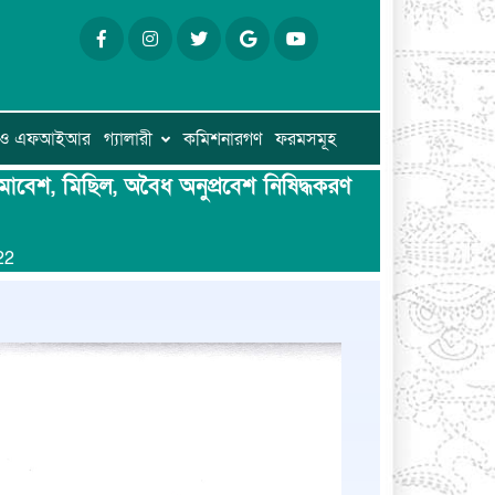
ি ও এফআইআর
গ্যালারী
কমিশনারগণ
ফরমসমূহ
সমাবেশ, মিছিল, অবৈধ অনুপ্রবেশ নিষিদ্ধকরণ
22