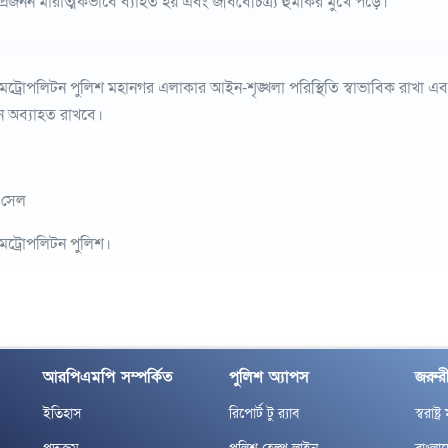
প্রজনন মারাত্মকভাবে ব্যাহত হয় এবং জীববৈচিত্র্য হুমকির মুখে পড়ে।
মেট্রোপলিটন পুলিশ মহানগর এলাকার আইন-শৃঙ্খলা পরিস্থিতি স্বাভাবিক রাখ
 অব্যাহত রাখবে।
া সেল
মেট্রোপলিটন পুলিশ।
আরপিএমপি সম্পর্কিত
পুলিশ অ্যাপস
জরুরী
ইতিহাস
রিপোর্ট টু র‌্যাব
স্বরাষ্ট্