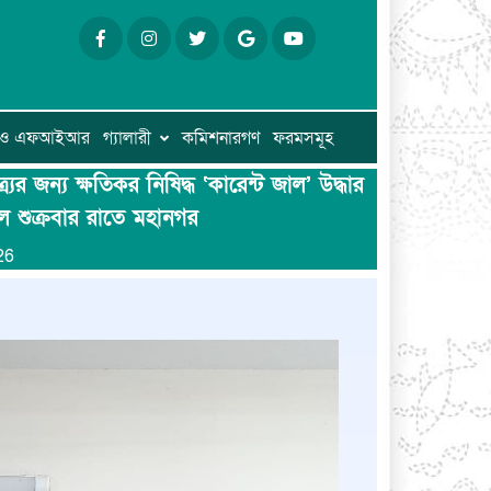
ি ও এফআইআর
গ্যালারী
কমিশনারগণ
ফরমসমূহ
র জন্য ক্ষতিকর নিষিদ্ধ ‘কারেন্ট জাল’ উদ্ধার
 শুক্রবার রাতে মহানগর
26