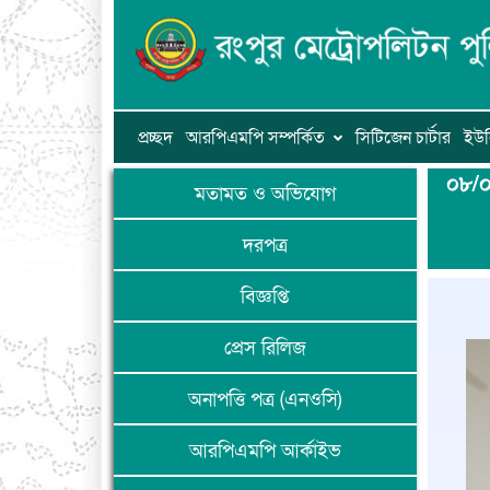
প্রচ্ছদ
আরপিএমপি সম্পর্কিত
সিটিজেন চার্টার
ইউন
০৮/০৫
মতামত ও অভিযোগ
দরপত্র
বিজ্ঞপ্তি
প্রেস রিলিজ
অনাপত্তি পত্র (এনওসি)
আরপিএমপি আর্কাইভ