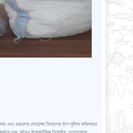
দেশনা এবং মহানগর গোয়েন্দা বিভাগের উপ-পুলিশ কমিশনার
শ্নফাঁস চক্র, অবৈধ ইলেকট্রনিক ডিভাইস, চোরাচালান,