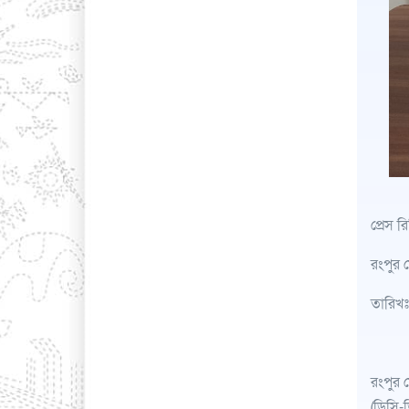
প্রেস র
রংপুর 
তারিখঃ
রংপুর 
(ডিসি-