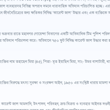
ধ জাল ব্যবহারসহ বিভিন্ন অপরাধ দমনে ধারাবাহিক অভিযান পরিচালিত হচ্ছে। এ
ে জীববৈচিত্র্যের জন্য ক্ষতিকর নিষিদ্ধ ‘কারেন্ট জাল’ উদ্ধার এবং এক ব্যক্তি
শুক্রবার রাতে মহানগর গোয়েন্দা বিভাগের একটি আভিযানিক টিম পুলিশ পরিদর
 অভিযান পরিচালনা করে। অভিযানে ৭৫০ ফুট নিষিদ্ধ কারেন্ট জাল উদ্ধার কর
যক্তির নাম তহাছেন মিয়া (৪৫), পিতা- মৃত ইয়াছিন মিয়া, সাং- উমর বালাটারী, থান
যক্তির বিরুদ্ধে মৎস্য সুরক্ষা ও সংরক্ষণ আইন, ১৯৫০ এর সংশ্লিষ্ট ধারায় মামল
্য, কারেন্ট জাল আমদানি, উৎপাদন, পরিবহন, ক্রয়-বিক্রয় ও ব্যবহার আইনত দণ্