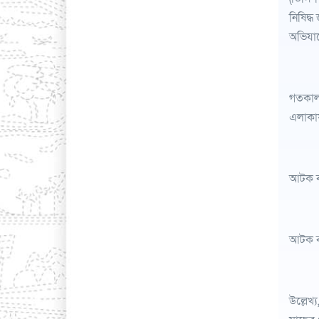
নিষিদ্
অভিযান
গতকাল 
এলাকায়
আটক ব্
আটক ব্
উল্লেখ