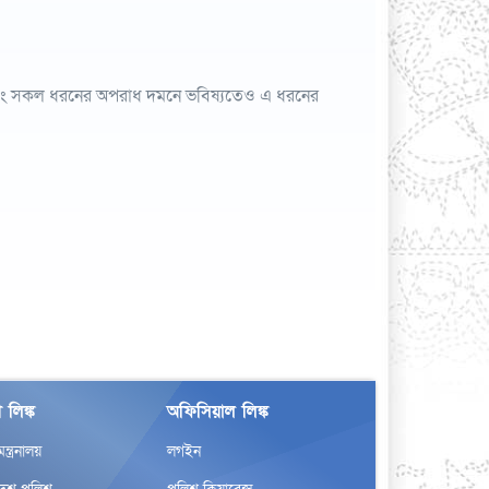
া এবং সকল ধরনের অপরাধ দমনে ভবিষ্যতেও এ ধরনের
 লিঙ্ক
অফিসিয়াল লিঙ্ক
র মন্ত্রনালয়
লগইন