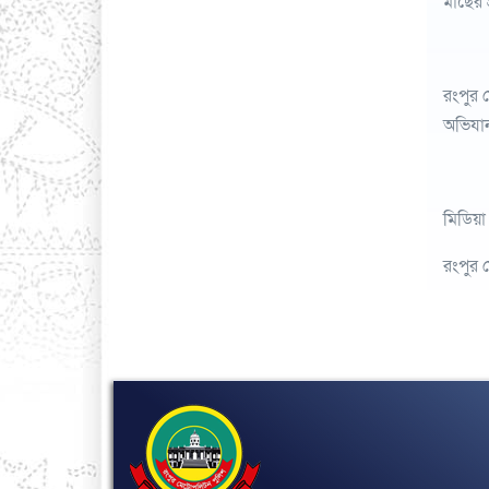
মাছের 
রংপুর 
অভিযান
মিডিয়
রংপুর 