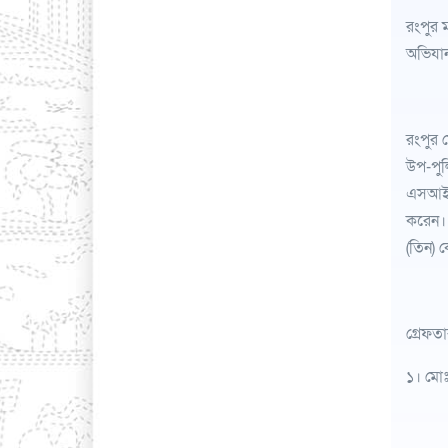
রংপুর 
অভিযান
রংপুর 
উপ-পুল
এসআই (
করেন। 
(তিন) 
গ্রেফত
১। মোঃ