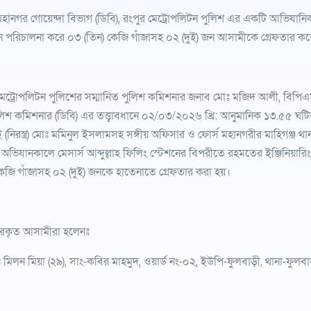
মহানগর গোয়েন্দা বিভাগ (ডিবি), রংপুর মেট্রোপলিটন পুলিশ এর একটি আভিযানি
 পরিচালনা করে ০৩ (তিন) কেজি গাঁজাসহ ০২ (দুই) জন আসামীকে গ্রেফতার ক
মেট্রোপলিটন পুলিশের সম্মানিত পুলিশ কমিশনার জনাব মোঃ মজিদ আলী, বিপিএম 
িশ কমিশনার (ডিবি) এর তত্ত্বাবধানে ০২/০৩/২০২৬ খ্রি: আনুমানিক ১৩.৫৫ ঘটিকায় 
নিরস্ত্র) মোঃ মমিনুল ইসলামসহ সঙ্গীয় অফিসার ও ফোর্স মহানগরীর মাহিগঞ্জ 
অভিযানকালে মেসার্স আব্দুল্লাহ ফিলিং স্টেশনের বিপরীতে রহমতের ইঞ্জিনিয়ার
কেজি গাঁজাসহ ০২ (দুই) জনকে হাতেনাতে গ্রেফতার করা হয়।
ারকৃত আসামীরা হলেনঃ
 মিলন মিয়া (২৯), সাং-কবির মাহমুদ, ওয়ার্ড নং-০২, ইউপি-ফুলবাড়ী, থানা-ফুলবাড়