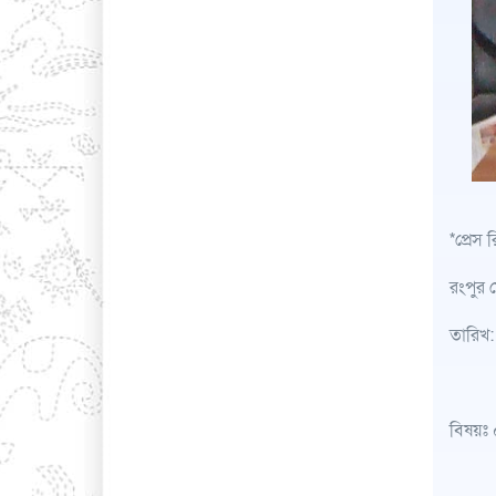
*প্রেস 
রংপুর 
তারিখ: 
বিষয়ঃ 