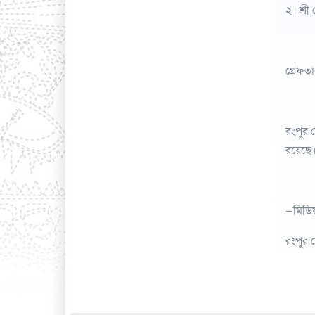
২। শ্রী
গ্রেফতা
রংপুর 
রয়েছে
—মিডি
রংপুর 