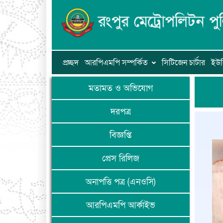
প্রচ্ছদ
আরপিএমপি সম্পর্কিত
সিটিজেন চার্টার
ইউন
মতামত ও অভিযোগ
দরপত্র
বিজ্ঞপ্তি
প্রেস রিলিজ
অনাপত্তি পত্র (এনওসি)
আরপিএমপি আর্কাইভ