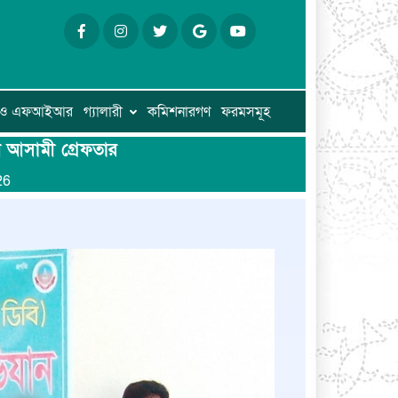
ি ও এফআইআর
গ্যালারী
কমিশনারগণ
ফরমসমূহ
ন আসামী গ্রেফতার
26