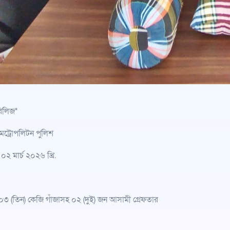
রিলিজ*
মেট্রোপলিটন পুলিশ
০২ মার্চ ২০২৬ খ্রি.
০৩ (তিন) কেজি গাঁজাসহ ০২ (দুই) জন আসামী গ্রেফতার